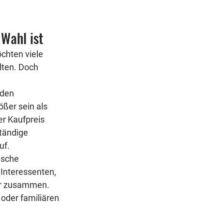
Wahl ist
öchten viele 
lten. Doch 
 den 
ößer sein als 
r Kaufpreis 
tändige 
uf.
ische 
 Interessenten, 
er zusammen. 
oder familiären 