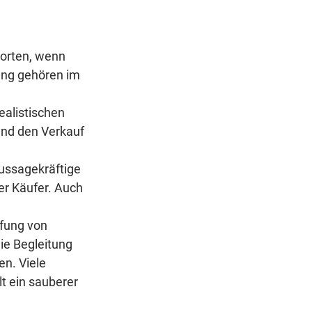
worten, wenn 
ung gehören im 
realistischen 
und den Verkauf 
ussagekräftige 
er Käufer. Auch 
üfung von 
ie Begleitung 
n. Viele 
t ein sauberer 