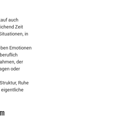
kauf auch 
ichend Zeit 
ituationen, in 
neben Emotionen 
eruflich 
Rahmen, der 
lagen oder 
Struktur, Ruhe 
 eigentliche 
um 