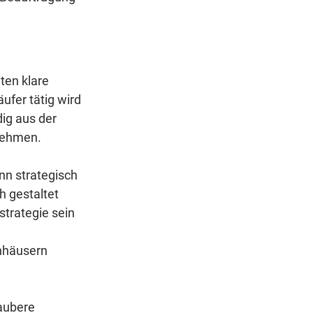
en klare 
ufer tätig wird 
dig aus der 
nehmen.
nn strategisch 
 gestaltet 
trategie sein 
nhäusern 
aubere 