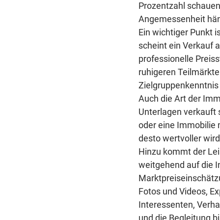
Prozentzahl schauen. 
Angemessenheit hän
Ein wichtiger Punkt 
scheint ein Verkauf a
professionelle Preiss
ruhigeren Teilmärkt
Zielgruppenkenntnis
Auch die Art der Immo
Unterlagen verkauft 
oder eine Immobilie 
desto wertvoller wird
Hinzu kommt der Le
weitgehend auf die I
Marktpreiseinschätzu
Fotos und Videos, E
Interessenten, Verha
und die Begleitung b