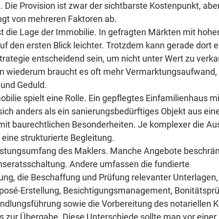
Die Provision ist zwar der sichtbarste Kostenpunkt, aber
gt von mehreren Faktoren ab.
ist die Lage der Immobilie. In gefragten Märkten mit hohe
uf den ersten Blick leichter. Trotzdem kann gerade dort e
trategie entscheidend sein, um nicht unter Wert zu verkau
en wiederum braucht es oft mehr Vermarktungsaufwand, 
 und Geduld.
bilie spielt eine Rolle. Ein gepflegtes Einfamilienhaus mi
sich anders als ein sanierungsbedürftiges Objekt aus ei
mit baurechtlichen Besonderheiten. Je komplexer die Au
 eine strukturierte Begleitung.
istungsumfang des Maklers. Manche Angebote beschrän
nseratsschaltung. Andere umfassen die fundierte 
ng, die Beschaffung und Prüfung relevanter Unterlagen, 
xposé-Erstellung, Besichtigungsmanagement, Bonitätsprü
ndlungsführung sowie die Vorbereitung des notariellen K
is zur Übergabe. Diese Unterschiede sollte man vor einer