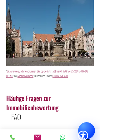
"
Braunsweig, Marienbrunnen Dm op de Altstadtmarkt IMG 5435 2018-07-08 
09.59
" by 
Michielverbeek
 is licensed under 
CC BY-SA 4.0
.
Häufige Fragen zur
Immobilienbewertung
FAQ