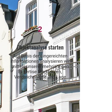
2
Objektanalyse starten
Auf Basis der eingereichten
Informationen analysieren wir
mittels unserer mehrjährigen
Expertise Marktdaten,
Vergleichswerte und Lage
3