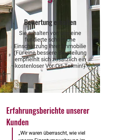
Bewertung erhalten
Sie erhalten von uns eine
fundierte schriftliche
Einschätzung Ihrer Immobilie
(Für eine bessere Beurteilung
empfielhlt sich zusätzlich ein
kostenloser Vor-Ort-Termin!)
Erfahrungsberichte unserer
Kunden
„Wir waren überrascht, wie viel 