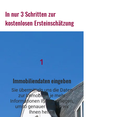
In nur 3 Schritten zur
kostenlosen Ersteinschätzung
1
Immobiliendaten eingeben
Sie übermitteln uns die Daten
zur Immobilie - je mehr
Informationen Ihnen vorliegen,
umso genauer können wir
Ihnen helfen