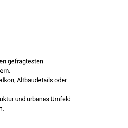
den gefragtesten 
ern.
kon, Altbaudetails oder 
truktur und urbanes Umfeld 
n.