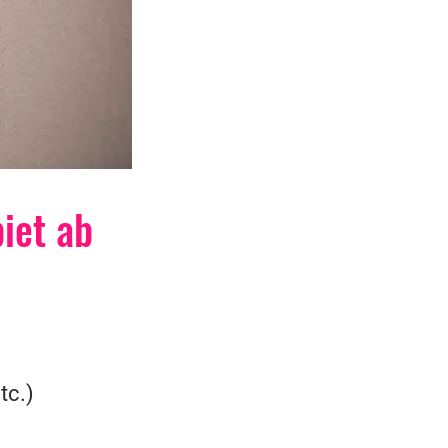
iet ab
tc.)