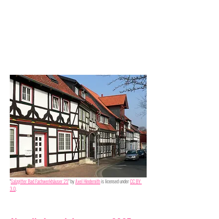
"
Salzgitter Bad Fachwerkhäuser 25
" by 
Axel Hindemith
 is licensed under 
CC BY 
3.0
.