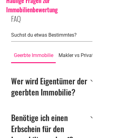
Häufige Fragen zur
Immobilienbewertung
FAQ
Geerbte Immobilie
Makler vs Privatverkauf
Wer wird Eigentümer der
geerbten Immobilie?
Mit dem Tod des Erblassers
geht das Eigentum
Benötige ich einen
automatisch auf die Erben
Erbschein für den
über (§ 1922 BGB). Die Erben
werden rechtlich Eigentümer,