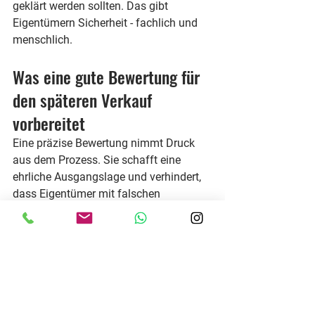
geklärt werden sollten. Das gibt 
Eigentümern Sicherheit - fachlich und 
menschlich.
Was eine gute Bewertung für 
den späteren Verkauf 
vorbereitet
Eine präzise Bewertung nimmt Druck 
aus dem Prozess. Sie schafft eine 
ehrliche Ausgangslage und verhindert, 
dass Eigentümer mit falschen 
Erwartungen starten. Das ist besonders 
wichtig, wenn ein 
Hausverkauf
 mit 
größeren Lebensveränderungen 
verbunden ist. Wer Klarheit über den 
realistischen Wert hat, kann die 
nächsten Schritte ruhiger planen.
Zugleich verbessert eine stimmige 