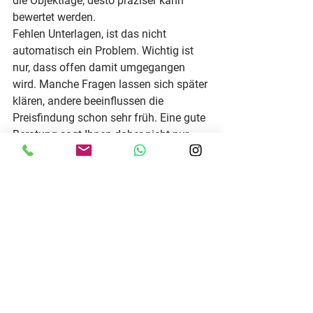
die Objektlage, desto präziser kann 
bewertet werden.
Fehlen Unterlagen, ist das nicht 
automatisch ein Problem. Wichtig ist 
nur, dass offen damit umgegangen 
wird. Manche Fragen lassen sich später 
klären, andere beeinflussen die 
Preisfindung schon sehr früh. Eine gute 
Beratung sagt Ihnen daher nicht nur 
einen möglichen Marktwert, sondern 
auch, welche Dokumente für den 
nächsten Schritt sinnvoll wären.
Der häufigste Fehler: mit dem 
falschen Preis starten
Ein Verkauf beginnt nicht erst mit dem 
Inserat. Er beginnt mit der 
Preisstrategie. Wird der Preis zu hoch 