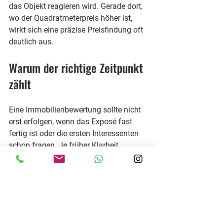
das Objekt reagieren wird. Gerade dort, 
wo der Quadratmeterpreis höher ist, 
wirkt sich eine präzise Preisfindung oft 
deutlich aus.
Warum der richtige Zeitpunkt 
zählt
Eine Immobilienbewertung sollte nicht 
erst erfolgen, wenn das Exposé fast 
fertig ist oder die ersten Interessenten 
schon fragen. Je früher Klarheit 
besteht, desto besser lassen sich die 
nächsten Schritte planen. Das betrifft 
die Preisstrategie ebenso wie mögliche 
Vorbereitungen am Objekt.
Manchmal zeigt eine Bewertung, dass 