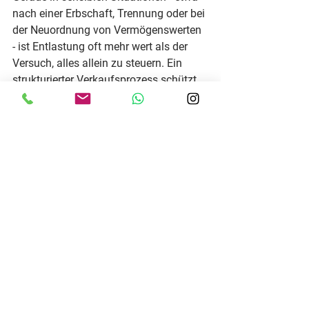
nach einer Erbschaft, Trennung oder bei 
der Neuordnung von Vermögenswerten 
- ist Entlastung oft mehr wert als der 
Versuch, alles allein zu steuern. Ein 
strukturierter Verkaufsprozess schützt 
nicht nur den Preis, sondern häufig 
auch das persönliche Gleichgewicht.
Wie sich Risiken beim 
Hausverkauf spürbar 
reduzieren lassen
Der wirksamste Schutz beginnt vor der 
Veröffentlichung. Dazu gehört eine 
fundierte Marktwertermittlung
, die nicht 
nur Vergleichsangebote betrachtet, 
sondern Lage, Zustand, 