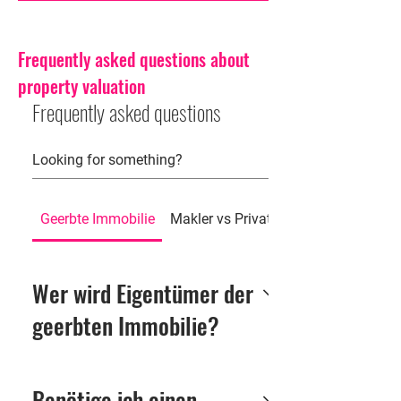
Frequently asked questions about
property valuation
Frequently asked questions
Geerbte Immobilie
Makler vs Privatverkauf
Wer wird Eigentümer der
geerbten Immobilie?
Mit dem Tod des Erblassers
geht das Eigentum
Benötige ich einen