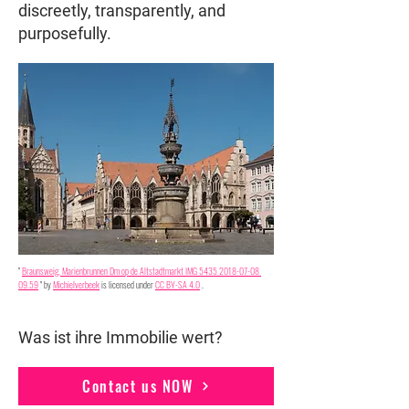
discreetly, transparently, and
purposefully.
"
Braunsweig, Marienbrunnen Dm op de Altstadtmarkt IMG 5435 2018-07-08 
09.59
" by
Michielverbeek
is licensed under
CC BY-SA 4.0
.
Was ist ihre Immobilie wert?
Contact us NOW